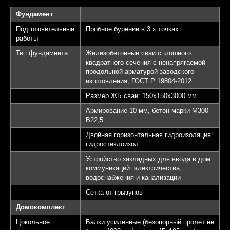
Фундамент
Подготовительные
Пробное бурение в 3 х точках
работы
Тип фундамента
Железобетонные сваи сплошного
квадратного сечения с ненапрягаемой
продольной арматурой заводского
изготовления, ГОСТ Р 19804-2012
Размер ЖБ сваи: 150х150х3000 мм
Армирование 10 мм, бетон марки М300
B22,5
Двойная горизонтальная гидроизоляция:
гидростеклоизол
Устройство закладных для ввода в дом
коммуникаций: электричества,
водоснабжения и канализации
Сетка от грызунов
Домокомплект
Цокольное
Балки усиленные (безопорный пролет не