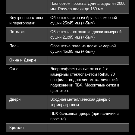
Паспортом проекта. Длина изделия 2000
мм. Размер полки до 150 мм.
Внутренние стены
Обрешетка стен из бруска камерной
и перегородки
сушки 25х45 мм (+-5мм)
Потолки
Обрешетка потолка из доски камерной
сушки 21х95 мм (+-5мм)
Полы
Обрешетка пола из доски камерной
сушки 45х95 мм (+-5мм)
Окна и Двери
Окна
Энергоэффективные окна с 2-х
камерным стеклопакетом Rehau 70
профиль- водоотлив металлический-
подоконники ПВХ. Москитные сетки в
цвет окон.
Двери
Входная металлическая дверь с
терморазрывом
ПВХ балконная дверь (при наличии в
проекте)
Кровля