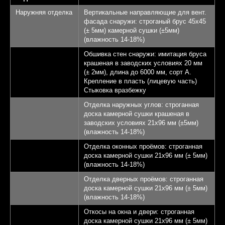
Терраса - 22,28 кв.м.
4
Наружняя отделка
Вертикальные направляющие для вент.
фасада снаружи: строганый брус 45х45
КП Афинеево Парк
5
(± 5мм) камерной сушки (±5мм)
(влажность 14-18%)
Апрелевка 20 км от
6
Обшивка стен снаружи: имитация бруса
МКАД
крашеная в заводских условиях 20 мм
(± 2мм), длина до 6000 мм, сорт А.
Крепление в пласть (лицевую часть)
Записаться на экскурсию
Стыковка вразбежку
Отделка наружных углов: строганная
доска камерной сушки крашеная в
заводских условиях 21х96 мм (±5мм)
(влажность 14-18%)
Отделка оконных проёмов: строганная
доска камерной сушки 21х96 мм (± 5мм)
(влажность 14-18%)
Отделка дверных проёмов: строганная
доска камерной сушки 21х96 мм (± 5мм)
(влажность 14-18%)
Откосы на окна и двери: строганная
доска камерной сушки 21х96 мм (± 5мм)