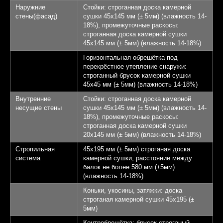
Наружние
Стойки: строганная доска камерной
стены(фасад)
сушки 45х145 мм (± 5мм) (влажность 14-
18%), промежуточные раскосы:
строганная доска камерной сушки
45х145 мм (± 5мм) (влажность 14-18%)
Горизонтальная обрешётка под
перекрёстное утепление снаружи:
строганный брусок камерной сушки
45х45 мм (± 5мм) (влажность 14-18%)
Внутренние
Стойки: строганная доска камерной
несущие стены
сушки 45х145 мм (± 5мм) (влажность 14-
18%), промежуточные раскосы:
строганная доска камерной сушки
20х145 мм (± 5мм) (влажность 14-18%)
Стропильная
45х195 мм (± 5мм) строганая доска
система
камерной сушки, расстояние между
балок не более 580 мм (±5мм)
(влажность 14-18%)
Коньки, укосины, затяжки: доска
строганая камерной сушки 45х195 (±
5мм)
Контробрешётка: брусок строганый