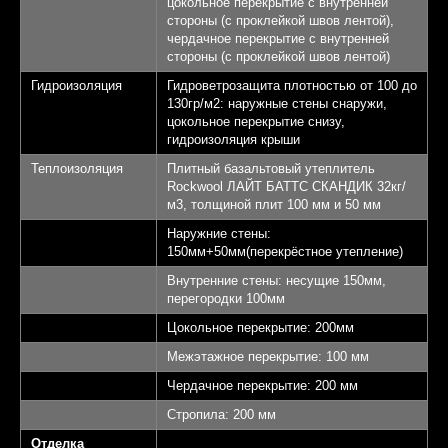
цокольное перекрытие с внутренней
стороны (с проклейкой швов лентой),
чердачное перекрытие с внутренней
стороны (с проклейкой швов лентой)
Гидроизоляция
Гидроветрозащита плотностью от 100 до
130гр/м2: наружные стены снаружи,
цокольное перекрытие снизу,
гидроизоляция крыши
Теплоизоляция
Плитный базальтовый утеплитель
Rockwool ЛАЙТ БАТТС СКАНДИК 32кг/
м3, толщиной плит 100 мм и 50 мм
Наружние стены:
Выставочный
150мм+50мм(перекрёстное утепление)
дом "Алмаз"
Внутренние стены: несущие 150мм,
перегородки 100мм
Площадь 145,32 кв.м.
1
Цокольное перекрытие: 200мм
Межэтажное перекрытие: 100 мм
Спален - 3
2
Чердачное перекрытие: 200 мм
Санузлов - 2
3
Стропила: 200 мм
Отделка