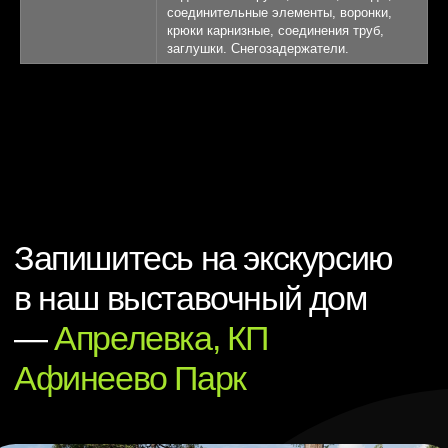
соединительные элементы, воронки,
крюки карнизные, соединения труб,
заглушки. Снегозадержатели.