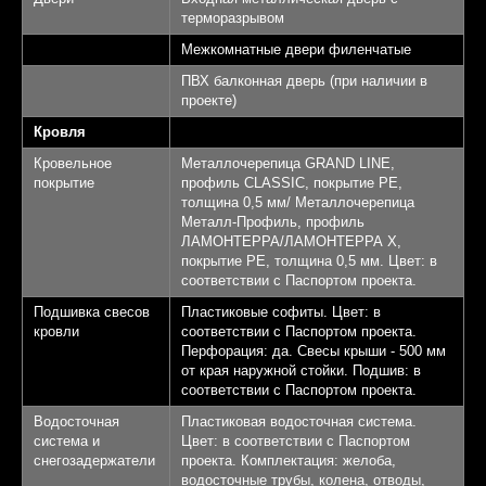
терморазрывом
Межкомнатные двери филенчатые
ПВХ балконная дверь (при наличии в
проекте)
Кровля
Кровельное
Металлочерепица GRAND LINE,
покрытие
профиль CLASSIC, покрытие PE,
толщина 0,5 мм/ Металлочерепица
Металл-Профиль, профиль
ЛАМОНТЕРРА/ЛАМОНТЕРРА Х,
покрытие PE, толщина 0,5 мм. Цвет: в
соответствии с Паспортом проекта.
Подшивка свесов
Пластиковые софиты. Цвет: в
кровли
соответствии с Паспортом проекта.
Перфорация: да. Свесы крыши - 500 мм
от края наружной стойки. Подшив: в
соответствии с Паспортом проекта.
Водосточная
Пластиковая водосточная система.
система и
Цвет: в соответствии с Паспортом
снегозадержатели
проекта. Комплектация: желоба,
водосточные трубы, колена, отводы,