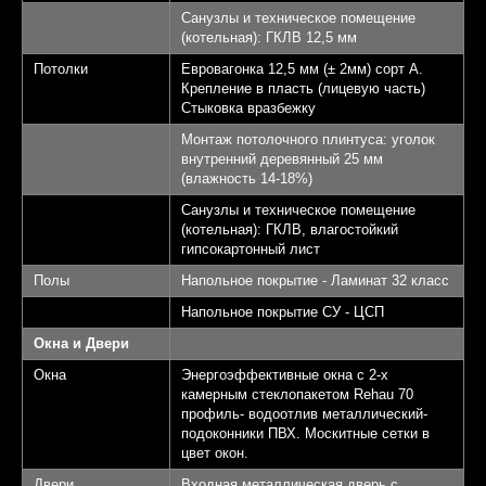
Санузлы и техническое помещение
(котельная): ГКЛВ 12,5 мм
Потолки
Евровагонка 12,5 мм (± 2мм) сорт А.
Крепление в пласть (лицевую часть)
Стыковка вразбежку
Монтаж потолочного плинтуса: уголок
внутренний деревянный 25 мм
(влажность 14-18%)
Санузлы и техническое помещение
(котельная): ГКЛВ, влагостойкий
гипсокартонный лист
Полы
Напольное покрытие - Ламинат 32 класс
Напольное покрытие СУ - ЦСП
Окна и Двери
Окна
Энергоэффективные окна с 2-х
камерным стеклопакетом Rehau 70
профиль- водоотлив металлический-
подоконники ПВХ. Москитные сетки в
цвет окон.
Двери
Входная металлическая дверь с