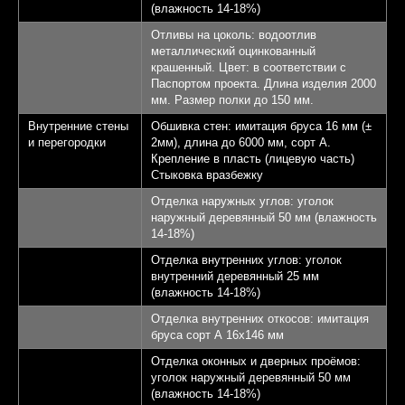
(влажность 14-18%)
Отливы на цоколь: водоотлив
металлический оцинкованный
крашенный. Цвет: в соответствии с
Паспортом проекта. Длина изделия 2000
мм. Размер полки до 150 мм.
Внутренние стены
Обшивка стен: имитация бруса 16 мм (±
и перегородки
2мм), длина до 6000 мм, сорт А.
Крепление в пласть (лицевую часть)
Стыковка вразбежку
Отделка наружных углов: уголок
наружный деревянный 50 мм (влажность
14-18%)
Отделка внутренних углов: уголок
внутренний деревянный 25 мм
(влажность 14-18%)
Отделка внутренних откосов: имитация
бруса сорт А 16х146 мм
Отделка оконных и дверных проёмов:
уголок наружный деревянный 50 мм
(влажность 14-18%)