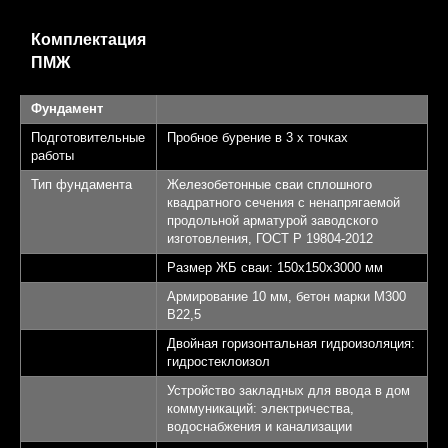
Комплектация
ПМЖ
Фундамент
Подготовительные
Пробное бурение в 3 х точках
работы
Тип фундамента
Железобетонные сваи сплошного
квадратного сечения с ненапрягаемой
продольной арматурой заводского
изготовления, ГОСТ Р 19804-2012
Размер ЖБ сваи: 150х150х3000 мм
Армирование 10 мм, бетон марки М300
B22,5
Двойная горизонтальная гидроизоляция:
гидростеклоизол
Устройство закладных для ввода в дом
коммуникаций: электричества,
водоснабжения и канализации